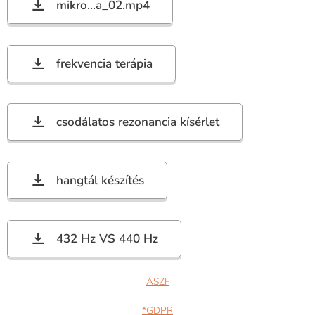
mikro...a_02.mp4
frekvencia terápia
csodálatos rezonancia kísérlet
hangtál készítés
432 Hz VS 440 Hz
Á
SZF
*GDPR