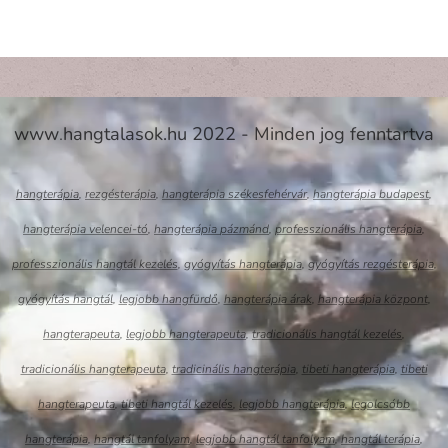
www
.
hangtalasok.hu 2022 - Minden jog fenntartva
hangterápia
,
rezgésterápia
,
hangterápia székesfehérvár
,
hangterápia budapest
,
hangterápia velencei-tó
,
hangterápia
pázmánd
,
professzionális hangterápia
,
professzionális hangtál kezelés
,
gyógyítás hangterápia
,
gyógyítás rezgésterápia
,
gyógyítás hangtál
,
legjobb hangfürdő
,
hangterápia árak
,
hangterápia központ
,
hangterapeuta
,
legjobb hangterapeuta
,
tradicionális hangtál kezelés
,
tradicionális hangterapeuta
,
tradicinális hangterápia
,
tibeti hangterápia
,
tibeti
hangterapeuta
,
tibeti hangtál kezelés
,
legjobb hangterápia
,
legolcsóbb
hangterápia
,
hangtál tanfolyam
,
legjobb hangtál tanfolyam
,
hangtál terápia
,