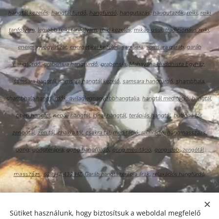
hangtál kezelés
,
hangtál fürdő
,
h
angfürdő
,
hangutazás
,
hangutazók
,
reiki
,
reiki
tanfolyam
,
legjobb reiki tanfolyam
,
reiki kezelés
,
mikao usui
,
tradicionális reiki
,
energiagyógyászat
,
energetikai kezelés
,
samsara
,
samsara garáb
,
garáb
hangfürdő
,
grabensia hangfürdő
,
grabensia
,
Mahayana
Buddhista Egyhá
z
,
samsara hangtál
,
samsara hangtál kezelő
,
samsara hangfürdő
,
shambhala
,
sh
ambhala hangfürdők
,
avilaglegnagyobbhangtalja
,
hangtál meditáció
,
hangtál
,
tibeti
hangtál
,
nepáli hangtál
,
k
ínai hangtál
,
terápiás hangtál
,
buddha tál
,
zengőtál
,
zen tál
,
chakra tál
,
csakra tál
,
meditáció
,
relaxáció
,
hangmasszázs
,
,
,
,
gong
,
gongterápia
, go
ng hangfürdő
gong meditáció
gong-dob
zengőtál
masszázs
,
,
Garáb hangtálterápia árak
relaxációs hangfürdő
,
432 HZ
528 H
Z
,
,
,
,
,
akkreditált
Buddha,
Hangfürdő Budapest
Garáb idegenvezetés
Grabensia facebook
Sütiket használunk, hogy biztosítsuk a weboldal megfelelő